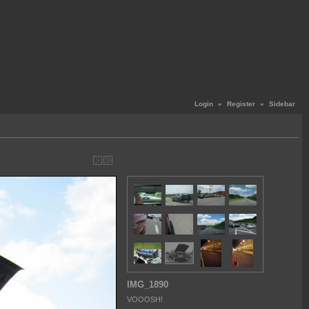
Login
«
Register
«
Sidebar
IMG_1890
VOOOSH!