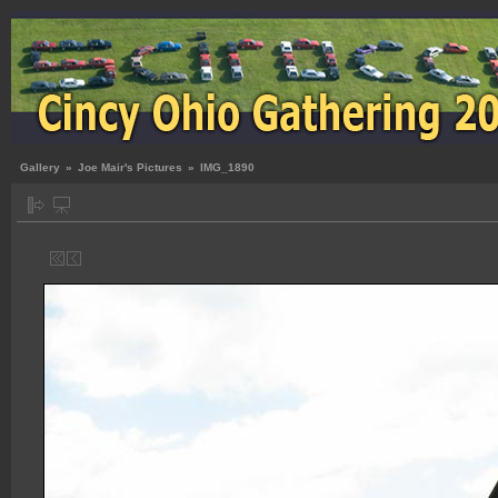
Gallery
»
Joe Mair's Pictures
»
IMG_1890