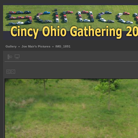
Gallery
»
Joe Mair's Pictures
»
IMG_1891