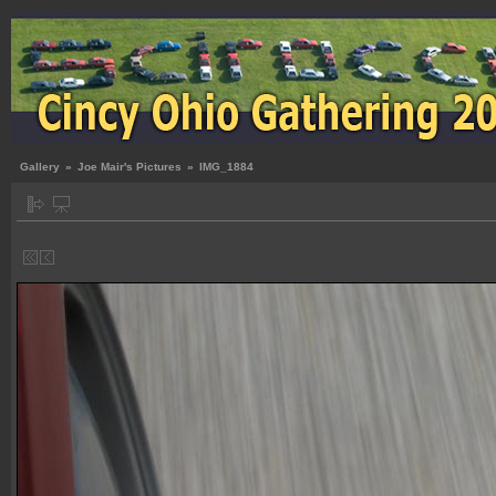
Gallery
»
Joe Mair's Pictures
»
IMG_1884