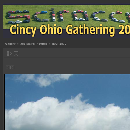
Gallery
»
Joe Mair's Pictures
»
IMG_1870