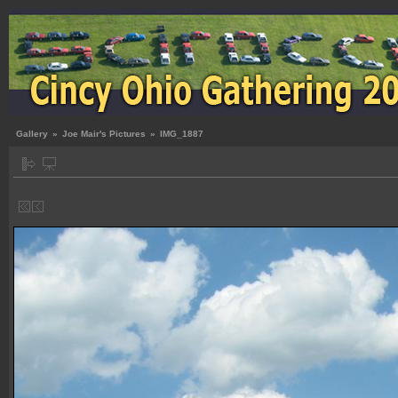
Gallery
»
Joe Mair's Pictures
»
IMG_1887