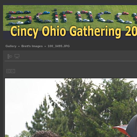
Gallery
»
Brett's Images
»
100_3495.JPG