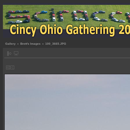
Gallery
»
Brett's Images
»
100_3665.JPG