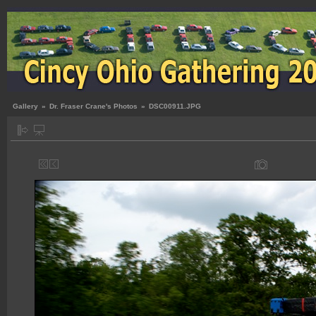
Gallery
»
Dr. Fraser Crane's Photos
»
DSC00911.JPG