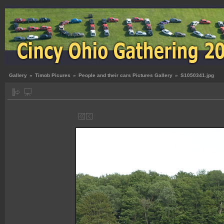
Gallery
»
Timob Picures
»
People and their cars Pictures Gallery
»
S1050341.jpg