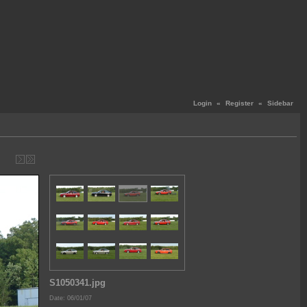
Login
«
Register
«
Sidebar
S1050341.jpg
Date: 06/01/07