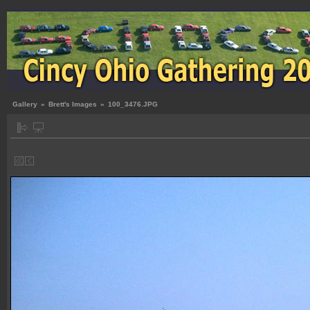
Gallery
»
Brett's Images
»
100_3476.JPG