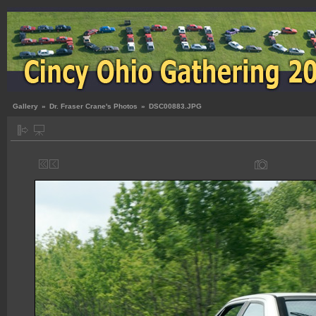
Gallery
»
Dr. Fraser Crane's Photos
»
DSC00883.JPG