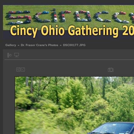
Gallery
»
Dr. Fraser Crane's Photos
»
DSC00177.JPG