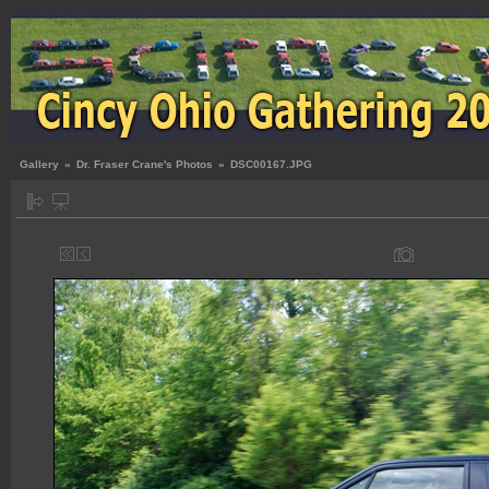
Gallery
»
Dr. Fraser Crane's Photos
»
DSC00167.JPG