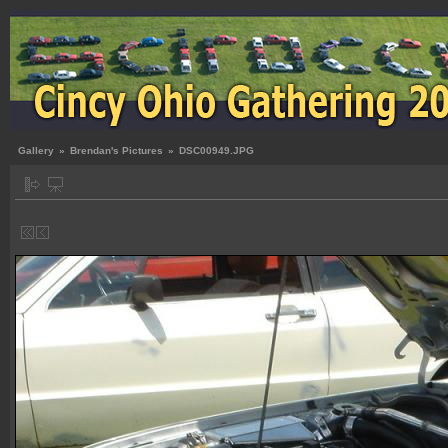
Gallery
»
Brendan's Pictures
»
DSC00949.JPG