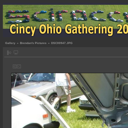
Gallery
»
Brendan's Pictures
»
DSC00947.JPG