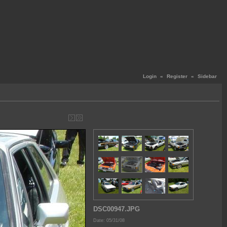
Login
«
Register
«
Sidebar
DSC00947.JPG
Date: 05/31/08