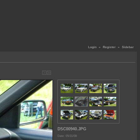
Login
«
Register
«
Sidebar
DSC00940.JPG
Date: 05/31/08