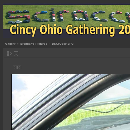
Gallery
»
Brendan's Pictures
»
DSC00940.JPG