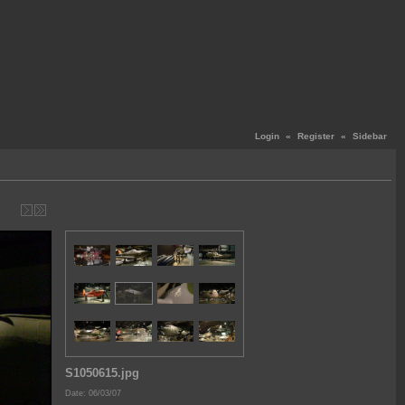
Login
«
Register
«
Sidebar
S1050615.jpg
Date: 06/03/07