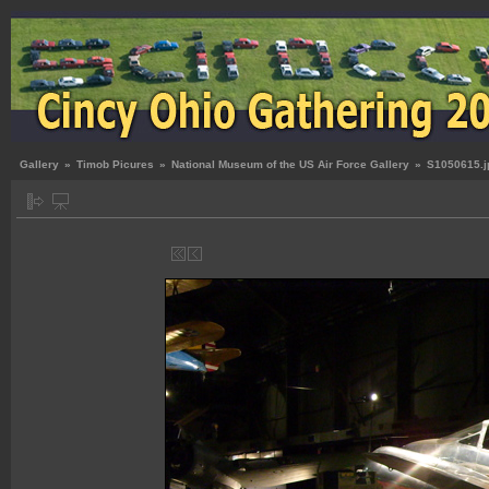
Gallery
»
Timob Picures
»
National Museum of the US Air Force Gallery
»
S1050615.j