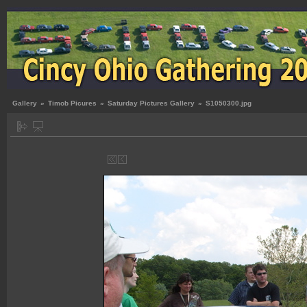
Gallery
»
Timob Picures
»
Saturday Pictures Gallery
»
S1050300.jpg