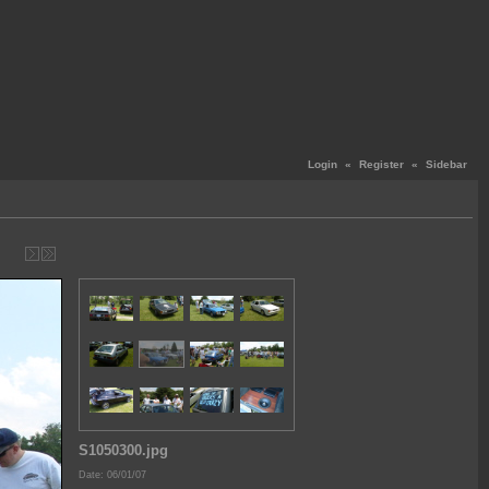
Login
«
Register
«
Sidebar
S1050300.jpg
Date: 06/01/07