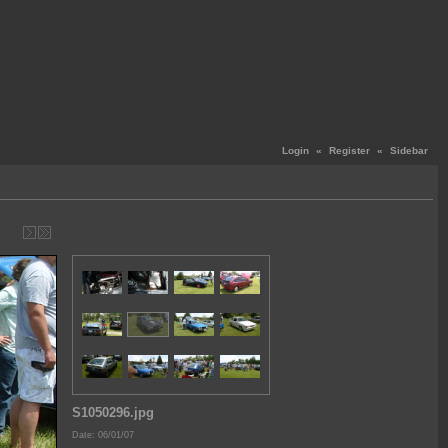
Login
«
Register
«
Sidebar
S1050296.jpg
Date: 06/01/07