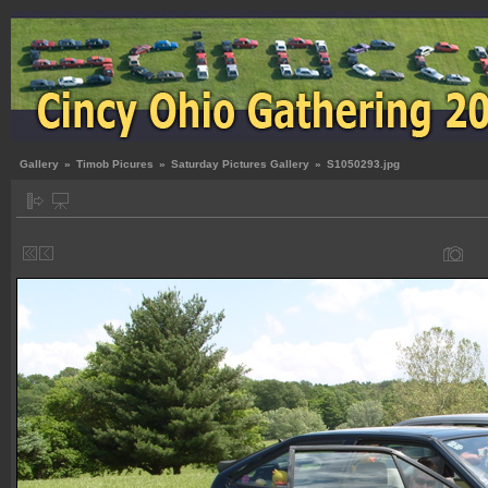
Gallery
»
Timob Picures
»
Saturday Pictures Gallery
»
S1050293.jpg