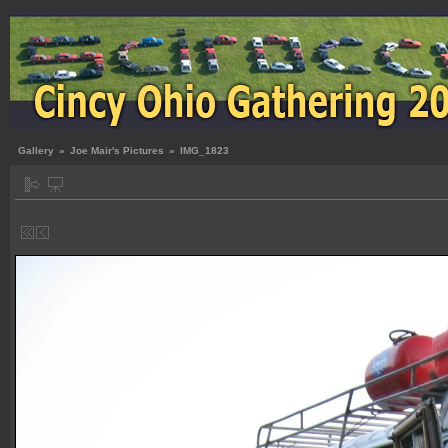
Gallery
»
Joe Mair's Pictures
»
IMG_1823