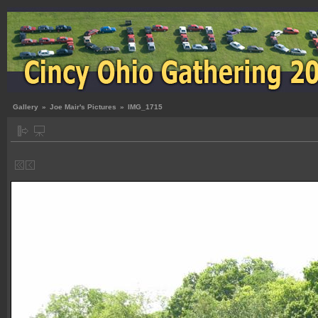
Gallery
»
Joe Mair's Pictures
»
IMG_1715