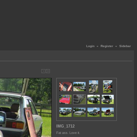
Login
«
Register
«
Sidebar
IMG_1712
Fat ass. Love it.