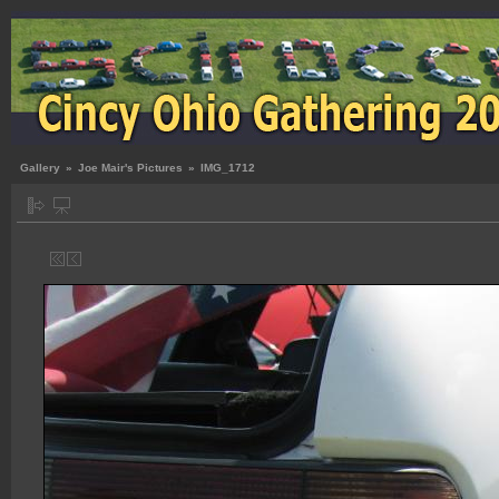
Gallery
»
Joe Mair's Pictures
»
IMG_1712