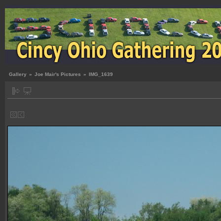
Gallery
»
Joe Mair's Pictures
»
IMG_1639